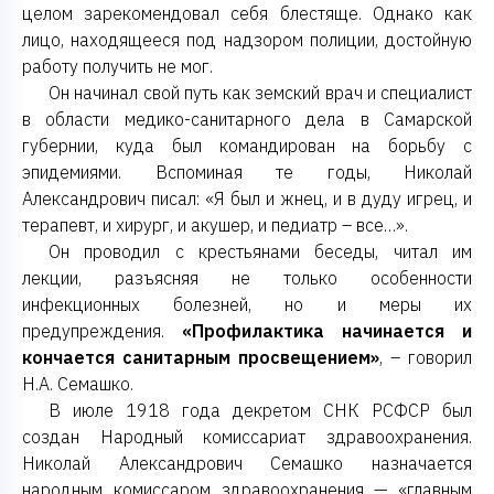
целом зарекомендовал себя блестяще. Однако как
лицо, находящееся под надзором полиции, достойную
работу получить не мог.
Он начинал свой путь как земский врач и специалист
в области медико-санитарного дела в Самарской
губернии, куда был командирован на борьбу с
эпидемиями. Вспоминая те годы, Николай
Александрович писал: «Я был и жнец, и в дуду игрец, и
терапевт, и хирург, и акушер, и педиатр – все…».
Он проводил с крестьянами беседы, читал им
лекции, разъясняя не только особенности
инфекционных болезней, но и меры их
предупреждения.
«Профилактика начинается и
кончается санитарным просвещением»
, – говорил
Н.А. Семашко.
В июле 1918 года декретом СНК РСФСР был
создан Народный комиссариат здравоохранения.
Николай Александрович Семашко назначается
народным комиссаром здравоохранения — «главным