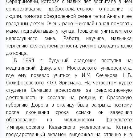
Серафимовны, которая с малых лет воспитала в нем
сопереживание, доброжелательное отношение к
людям, помогая обездоленной семье тетки Анилы и ее
голодным детям. Очень рано Николай начал помогать
маме, подрабатывая у купца Трошкина учителем его
непослушного сына. Работа научила мальчика
терпению, целеустремленности, умению доводить дело
до конца.
В 1891 г. будущий академик поступил на
медицинский факультет Московского университета,
где ему повезло учиться у И.М. Сеченова, Н.В.
Склифосовского, Ф.Ф. Эрисмана. На четвертом курсе
студента Семашко арестовали за революционную
деятельность и сослали на родину, в Орловскую
губернию. Дорога в столицу была закрыта, поэтому
после окончания срока ссылки он завершил
образование на медицинском факультете
Императорского Казанского университета. Кстати,
государственный экзамен выдержал на отлично и в