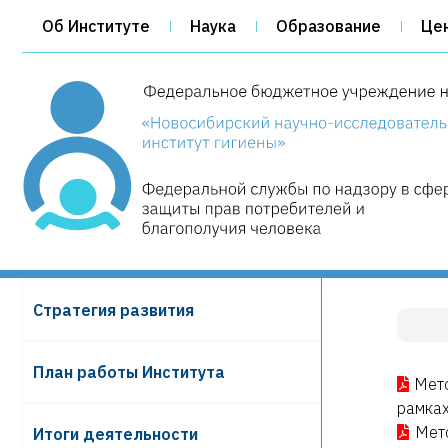
Об Институте
Наука
Образование
Це
Cтратегия развития
План работы Института
Мето
рамках
Мето
Итоги деятельности