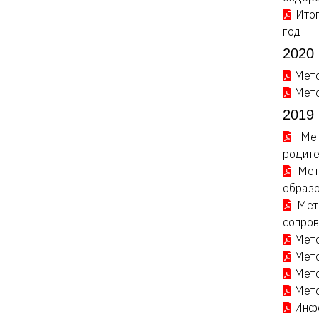
Ито
год
2020 
Мето
Мето
2019 
Ме
родите
Мет
образо
Мет
сопров
Мето
Мето
Мето
Мето
Инфо