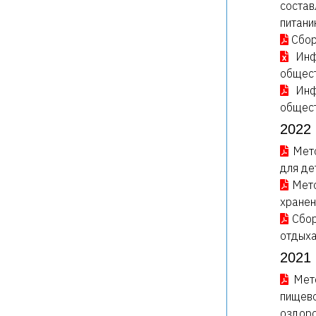
состав
питани
Сбор
Инф
общест
Инф
общест
2022 
Мет
для де
Мето
хранен
Сбор
отдыха
2021 
Мет
пищево
оздоро