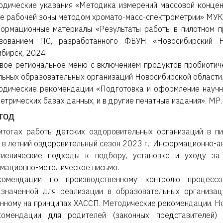
одические указания «Методика измерений массовой концен
е рабочей зоны методом хромато-масс-спектрометрии» МУК 
ормационные материалы «Результаты работы в пилотном п
ьзованием ПС, разработанного ФБУН «Новосибирский 
бирск, 2024
вое региональное меню с включением продуктов пробиотиче
ьных образовательных организаций Новосибирской области.
одические рекомендации «Подготовка и оформление научн
етрических базах данных, и в другие печатные издания». МР
год
итогах работы детских оздоровительных организаций в п
 в летний оздоровительный сезон 2023 г.: Информационно-а
гиенические подходы к подбору, установке и уходу за
мационно-методическое письмо.
комендации по производственному контролю процессов
азначенной для реализации в образовательных организац
нному на принципах ХАССП. Методические рекомендации. Н
комендации для родителей (законных представителей)