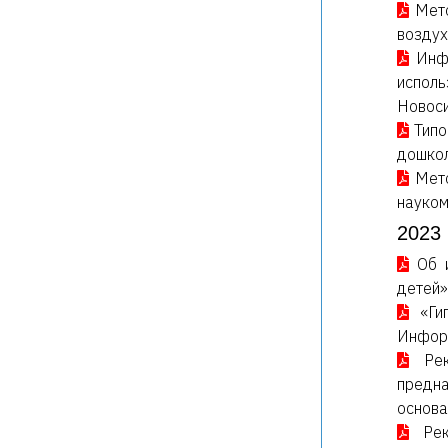
Мет
воздух
Инф
испол
Новоси
Типо
дошкол
Мет
науком
2023 
Об 
детей»
«Ги
Инфор
Ре
предн
основа
Ре