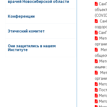
врачей Новосибирской области
СанП
объект
(COVID
Конференции
Сан
оздоро
Этический комитет
СанП
Мет
органи
Они защитились в нашем
Институте
Ме
общеоб
Мет
иными 
Мет
органи
Мето
Пост
Мето
Мето