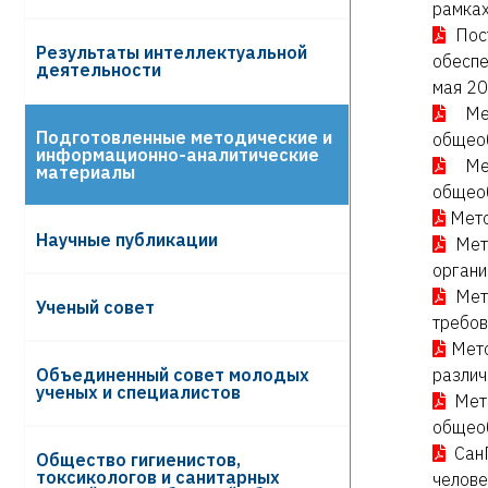
рамках
Пос
Результаты интеллектуальной
обеспе
деятельности
мая 2
Ме
Подготовленные методические и
общео
информационно-аналитические
Ме
материалы
общео
Мето
Научные публикации
Мет
органи
Мет
Ученый совет
требов
Мето
Объединенный совет молодых
различ
ученых и специалистов
Мет
общеоб
Сан
Общество гигиенистов,
токсикологов и санитарных
челове