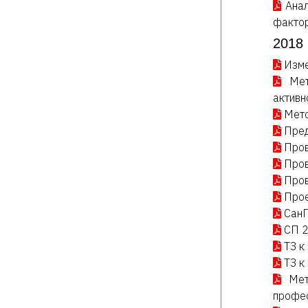
Ана
факто
2018 
Изме
Мет
активн
Мето
Пред
Пров
Пров
Пров
Прое
СанП
СП 2
ТЗ к
ТЗ к
Мет
профес