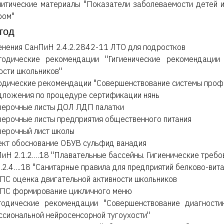
литические материалы "Показатели заболеваемости детей и
ром"
год
нения СанПиН 2.4.2.2842-11 ЛТО для подростков
одические рекомендации "Гигиенические рекомендации
ости школьников"
дические рекомендации "Совершенствование системы профи
ложения по процедуре сертификации нянь
ерочные листы ДОЛ ЛДП палатки
ерочные листы предприятия общественного питания
ерочный лист школы
кт обоснование ОБУВ сульфид ванадия
иН 2.1.2….18 "Плавательные бассейны. Гигиенические требо
.2.4….18 "Санитарные правила для предприятий белково-вит
 ПС оценка двигательной активности школьников
 ПС формирование цикличного меню
одические рекомендации "Совершенствование диагностик
сиональной нейросенсорной тугоухости"