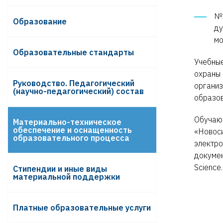
№2
Образование
ду
мо
Образовательные стандарты
Учебные
охраны 
Руководство. Педагогический
организ
(научно-педагогический) состав
образов
Обучающ
Материально-техническое
обеспечение и оснащенность
«Новоси
образовательного процесса
электро
докумен
Science.
Стипендии и иные виды
материальной поддержки
Платные образовательные услуги