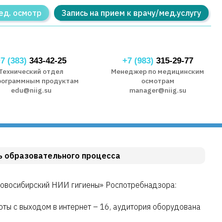
ед. осмотр
Запись на прием к врачу/мед.услугу
7 (383)
343-42-25
+7 (983)
315-29-77
Технический отдел
Менеджер по медицинским
рограммным продуктам
осмотрам
edu@niig.su
manager@niig.su
ь образовательного процесса
Новосибирский НИИ гигиены» Роспотребнадзора:
оты с выходом в интернет – 16, аудитория оборудована