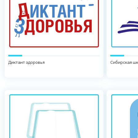
Диктант здоровья
Сибирская шк