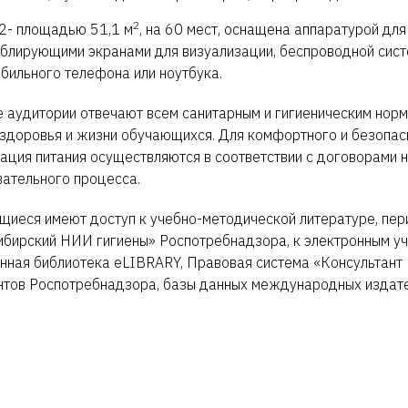
2
- площадью 51,1 м
, на 60 мест, оснащена аппаратурой дл
блирующими экранами для визуализации, беспроводной сист
бильного телефона или ноутбука.
 аудитории отвечают всем санитарным и гигиеническим нор
здоровья и жизни обучающихся. Для комфортного и безопас
ация питания осуществляются в соответствии с договорами н
ательного процесса.
иеся имеют доступ к учебно-методической литературе, пе
бирский НИИ гигиены» Роспотребнадзора, к электронным уче
нная библиотека eLIBRARY, Правовая система «Консультант 
тов Роспотребнадзора, базы данных международных издательс