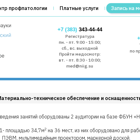
нтр профпатологии
Платные услуги
Запись на м
+7 (383)
343-44-44
Регистратура
+
пн. - пт. 9:00 - 15:00;
сб., вс. выходной
по п
Пройти медосмотр:
вт. - пт. 8:30 - 10:00;
med@niig.su
Материально-техническое обеспечение и оснащенност
ведения занятий оборудованы 2 аудитории на базе ФБУН «
2
- площадью 34,7м
на 36 мест, из них оборудовано для раб
 ПЭВМ, мультимедийным проектором, маркерной доской.