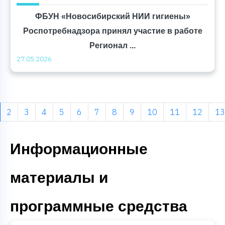
ФБУН «Новосибирский НИИ гигиены»
Роспотребнадзора принял участие в работе
Регионал ...
27.05.2026
us
2
3
4
5
6
7
8
9
10
11
12
13
Информационные
материалы и
программные средства